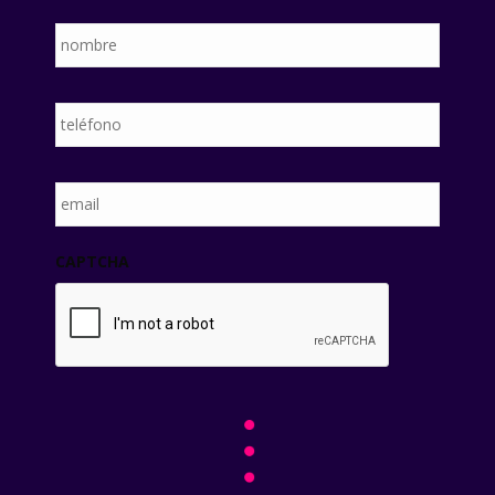
nombre
*
teléfono
*
Email
*
CAPTCHA